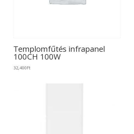
Templomfűtés infrapanel
100CH 100W
32,400
Ft