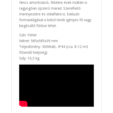
Nincs amortizáció, felülete évek múltán is
ragyogóan újszerű marad .Szerelhető
mennyezetre és oldalfalra is. Exkluzív
formavilágával a belső terek igényes fő vagy
kiegészítő fűtése lehet.
Szín: Fehér
Méret: 585x585x39 mm
Teljesítmény: 300Watt, IP44 (cca. 8-12 m3
fűtendő helyiség)
Súly: 10,5 kg