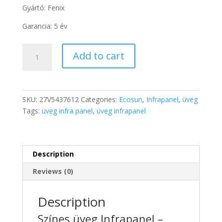
Gyártó: Fenix
Garancia: 5 év
Fenix
Add to cart
GR
500
üveg
infrapanel
SKU:
27V5437612
Categories:
Ecosun
,
Infrapanel
,
üveg
(fehér)
Tags:
üveg infra panel
,
üveg infrapanel
quantity
Description
Reviews (0)
Description
Színes üveg Infrapanel –