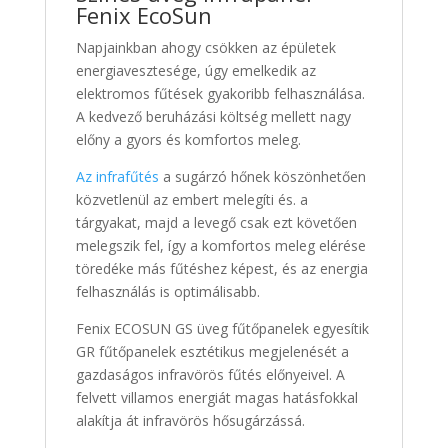
Fenix EcoSun
Napjainkban ahogy csökken az épületek
energiavesztesége, úgy emelkedik az
elektromos fűtések gyakoribb felhasználása.
A kedvező beruházási költség mellett nagy
előny a gyors és komfortos meleg.
Az infrafűtés
a sugárzó hőnek köszönhetően
közvetlenül az embert melegíti és. a
tárgyakat, majd a levegő csak ezt követően
melegszik fel, így a komfortos meleg elérése
töredéke más fűtéshez képest, és az energia
felhasználás is optimálisabb.
Fenix ECOSUN GS üveg fűtőpanelek egyesítik
GR fűtőpanelek esztétikus megjelenését a
gazdaságos infravörös fűtés előnyeivel. A
felvett villamos energiát magas hatásfokkal
alakítja át infravörös hősugárzássá.