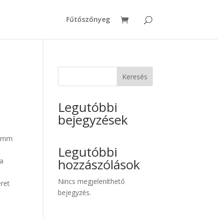
Fűtőszőnyeg
Keresés
Legutóbbi
bejegyzések
10mm
Legutóbbi
,
hozzászólások
 a
Nincs megjeleníthető
ret
bejegyzés.