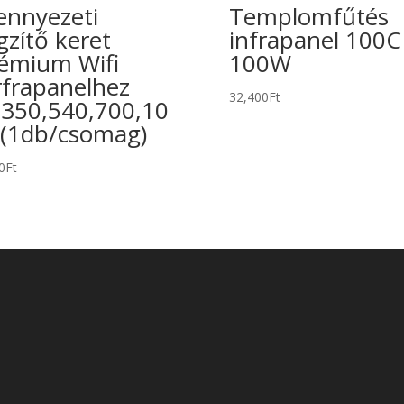
nnyezeti
Templomfűtés
gzítő keret
infrapanel 100
émium Wifi
100W
rfrapanelhez
32,400
Ft
350,540,700,10
(1db/csomag)
0
Ft