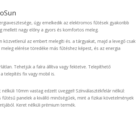
coSun
rgiavesztesége, úgy emelkedik az elektromos fűtések gyakoribb
g mellett nagy előny a gyors és komfortos meleg.
közvetlenül az embert melegíti és. a tárgyakat, majd a levegő csak
s meleg elérése töredéke más fűtéshez képest, és az energia
átlan. Tehetjük a falra állítva vagy fektetve. Telepíthető
 telepítés fix vagy mobil is.
 nélküli 10mm vastag edzett üveggel! Színválasztékfelár nélkül:
ös fűtésű panelek a kiválló minőségűek, mint a fizikai követelmények
tjából. Keret nélküli prémium termék.