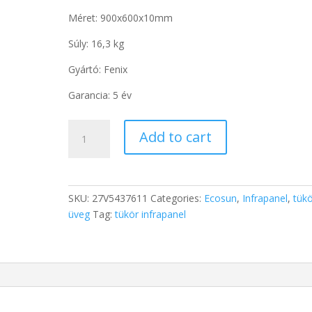
Méret: 900x600x10mm
Súly: 16,3 kg
Gyártó: Fenix
Garancia: 5 év
Fenix
Add to cart
GR
500
üveg
infra
SKU:
27V5437611
Categories:
Ecosun
,
Infrapanel
,
tük
panel
üveg
Tag:
tükör infrapanel
(tükör)
termék
quantity