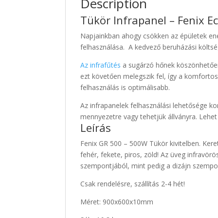
Description
Tükör Infrapanel – Fenix E
Napjainkban ahogy csökken az épületek ene
felhasználása. A kedvező beruházási költsé
Az infrafűtés
a sugárzó hőnek köszönhetően 
ezt követően melegszik fel, így a komforto
felhasználás is optimálisabb.
Az infrapanelek felhasználási lehetősége korl
mennyezetre vagy tehetjük állványra. Lehet a
Leírás
Fenix GR 500 – 500W Tükör kivitelben. Keret
fehér, fekete, piros, zöld! Az üveg infravör
szempontjából, mint pedig a dizájn szempon
Csak rendelésre, szállítás 2-4 hét!
Méret: 900x600x10mm