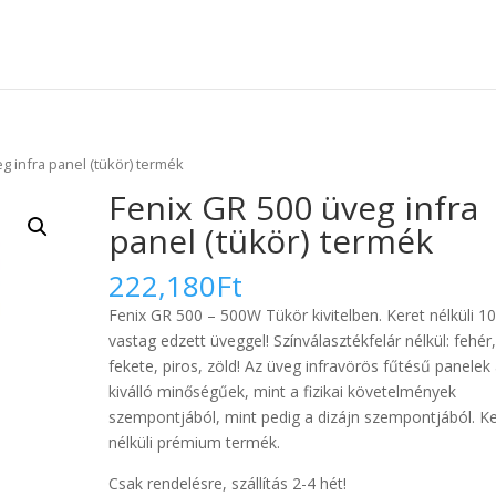
g infra panel (tükör) termék
Fenix GR 500 üveg infra
panel (tükör) termék
222,180
Ft
Fenix GR 500 – 500W Tükör kivitelben. Keret nélküli 
vastag edzett üveggel! Színválasztékfelár nélkül: fehér
fekete, piros, zöld! Az üveg infravörös fűtésű panelek
kiválló minőségűek, mint a fizikai követelmények
szempontjából, mint pedig a dizájn szempontjából. Ke
nélküli prémium termék.
Csak rendelésre, szállítás 2-4 hét!