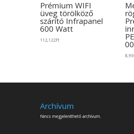
Prémium WIFI
Me
üveg törölköző
rö
szárító Infrapanel
Pr
600 Watt
in
PE
112,122
Ft
00
8,95
Archívum
Nincs megjeleníthető archívum.